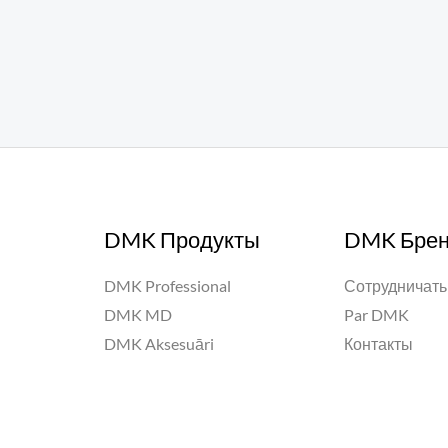
DMK Продукты
DMK Бре
DMK Professional
Сотрудничать
DMK MD
Par DMK
DMK Aksesuāri
Контакты