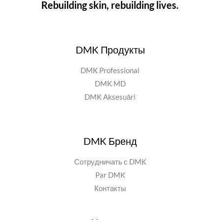
Rebuilding skin, rebuilding lives.
DMK Продукты
DMK Professional
DMK MD
DMK Aksesuāri
DMK Бренд
Сотрудничать с DMK
Par DMK
Контакты