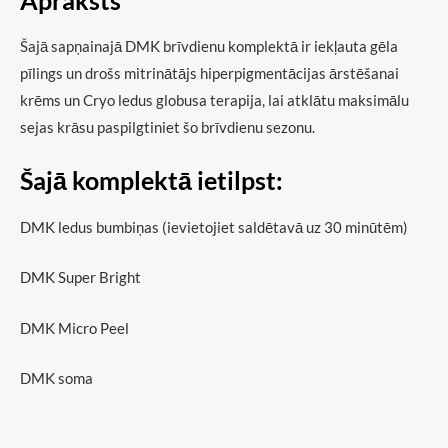
Šajā sapņainajā DMK brīvdienu komplektā ir iekļauta gēla
pīlings un drošs mitrinātājs hiperpigmentācijas ārstēšanai
krēms un Cryo ledus globusa terapija, lai atklātu maksimālu
sejas krāsu paspilgtiniet šo brīvdienu sezonu.
Šajā komplektā ietilpst:
DMK ledus bumbiņas (ievietojiet saldētavā uz 30 minūtēm)
DMK Super Bright
DMK Micro Peel
DMK soma